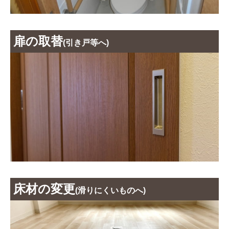
扉の取替
(引き戸等へ)
床材の変更
(滑りにくいものへ)