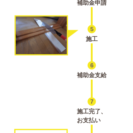
補助金申請
5
施工
6
補助金支給
7
施工完了、
お支払い