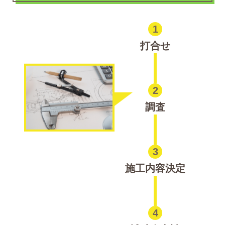
1
打合せ
2
調査
3
施工内容決定
4