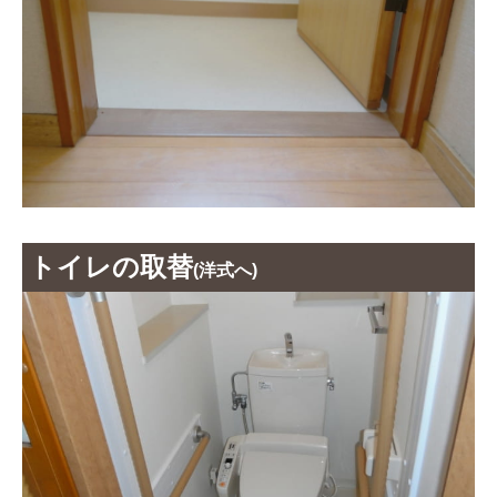
トイレの取替
(洋式へ)