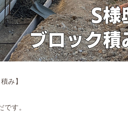
ク積み】
だです。