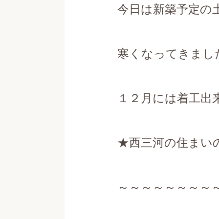
今日は新築予定の
寒くなってきまし
１２月には着工出
★西三河の住まい
～～～～～～～～