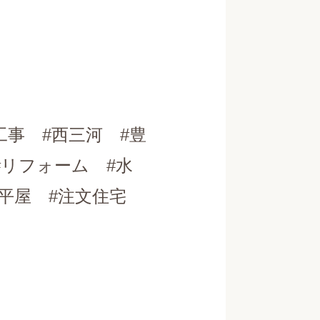
工事 #西三河 #豊
#リフォーム #水
 #平屋 #注文住宅