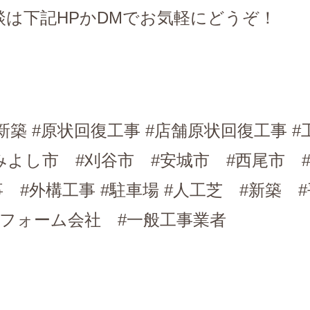
談は下記HPかDMでお気軽にどうぞ！
新築 #原状回復工事 #店舗原状回復工事 #
みよし市 #刈谷市 #安城市 #西尾市 
事 #外構工事 #駐車場 #人工芝 #新築
リフォーム会社 #一般工事業者